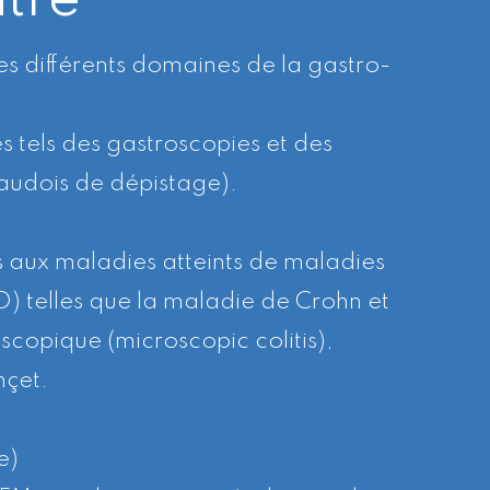
tre
es différents domaines de la gastro-
 tels des gastroscopies et des
udois de dépistage).
ns aux maladies atteints de maladies
BD) telles que la maladie de Crohn et
oscopique (microscopic colitis),
hçet.
e)